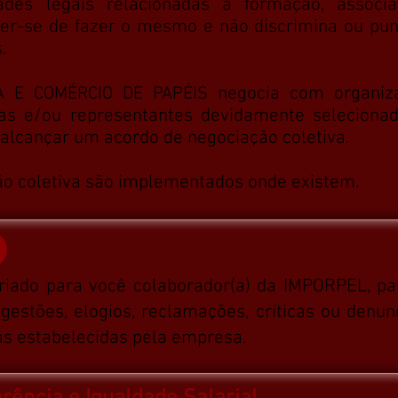
des legais relacionadas à formação, associ
ter-se de fazer o mesmo e não discrimina ou pun
.
negocia com organiza
A E COMÉRCIO DE PAPÉIS
das e/ou representantes devidamente seleciona
alcançar um acordo de negociação coletiva.
ão coletiva são implementados onde existem.
criado para você colaborador(a) da IMPORPEL, par
estões, elogios, reclamações, críticas ou denun
s estabelecidas pela empresa.