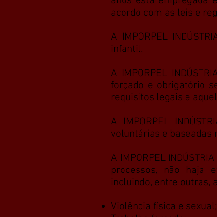
anos está empregada em
acordo com as leis e re
A IMPORPEL
INDÚSTRI
infantil.
A IMPORPEL
INDÚSTRI
forçado e obrigatório 
requisitos legais e aqu
A IMPORPEL I
NDÚSTRI
voluntárias e baseadas
A IMPORPEL
INDÚSTRIA 
processos, não haja ev
incluindo, entre outras, 
Violência física e sexual;