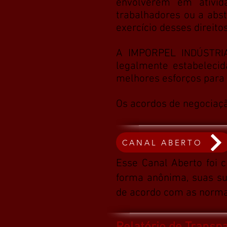
envolverem em ativida
trabalhadores ou a abs
exercício desses direitos
A IMPORPEL
INDÚSTRI
legalmente estabeleci
melhores esforços para 
Os acordos de negociaç
CANAL ABERTO
Esse Canal Aberto foi 
forma anônima, suas sug
de acordo com as norma