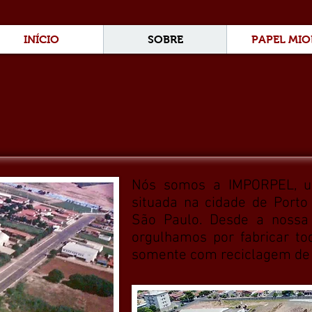
INÍCIO
SOBRE
PAPEL MI
Nós somos a IMPORPEL, um
situada na cidade de Porto 
São Paulo. Desde a nossa 
orgulhamos por fabricar to
somente com reciclagem de 