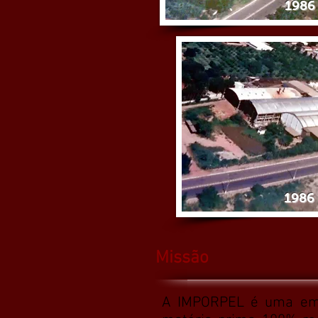
1986
1986
Missão
A IMPORPEL é uma empre