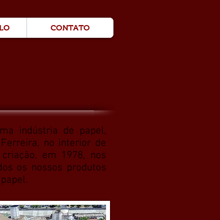
OLO
CONTATO
a indústria de papel,
Ferreira, no interior de
criação, em 1978, nos
dos os nossos produtos
papel.