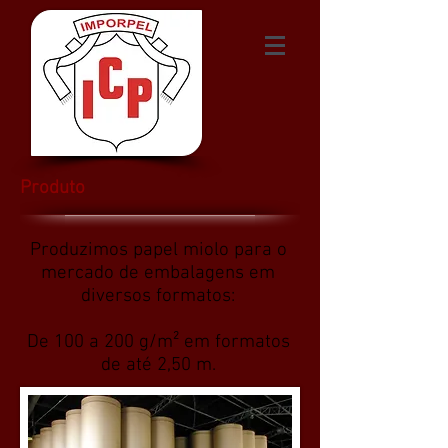
Produto
Produzimos papel miolo para o
mercado de embalagens em
diversos formatos:
De 100 a 200 g/m² em formatos
de até 2,50 m.